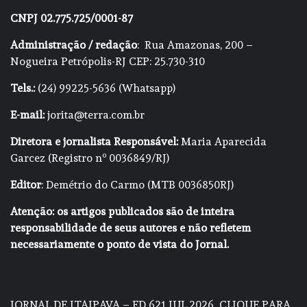
CNPJ 02.775.725/0001-87
Administração / redação
: Rua Amazonas, 200 –
Nogueira Petrópolis-RJ CEP: 25.730-310
Tels.:
(24) 99225-5636 (Whatsapp)
E-mail:
jorita@terra.com.br
Diretora e jornalista Responsável:
Maria Aparecida
Garcez (Registro nº 0036849/RJ)
Editor
: Demétrio do Carmo (MTB 0036850RJ)
Atenção: os artigos publicados são de inteira
responsabilidade de seus autores e não refletem
necessariamente o ponto de vista do Jornal.
JORNAL DE ITAIPAVA – ED 621 JUL 2026
CLIQUE PARA