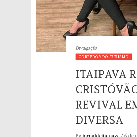
Divulgação
CORREDOR DO TURISMO
ITAIPAVA R
CRISTÓVÃO
REVIVAL E
DIVERSA
By
jornaldeitaipava
/
6 de 