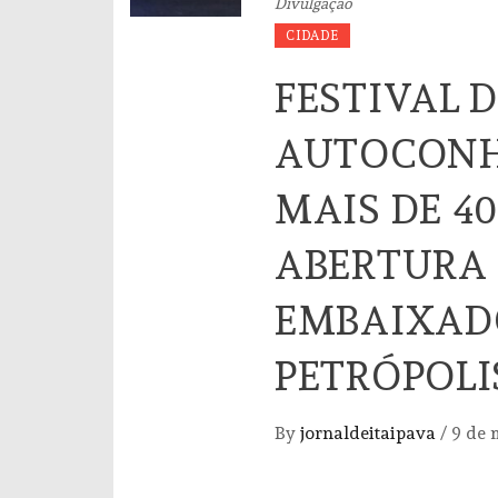
Divulgação
CIDADE
FESTIVAL 
AUTOCONH
MAIS DE 4
ABERTURA
EMBAIXADO
PETRÓPOLI
By
jornaldeitaipava
/
9 de 