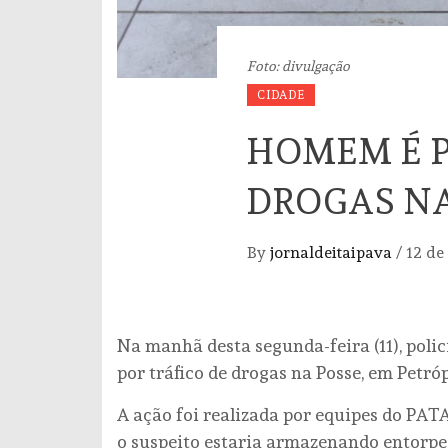
Foto: divulgação
CIDADE
HOMEM É P
DROGAS NA
By
jornaldeitaipava
/
12 de
Na manhã desta segunda-feira (11), pol
por tráfico de drogas na Posse, em Petróp
A ação foi realizada por equipes do PA
o suspeito estaria armazenando entorpe