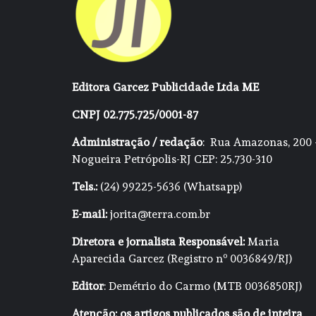
Editora Garcez Publicidade Ltda ME
CNPJ 02.775.725/0001-87
Administração / redação
: Rua Amazonas, 200 
Nogueira Petrópolis-RJ CEP: 25.730-310
Tels.:
(24) 99225-5636 (Whatsapp)
E-mail:
jorita@terra.com.br
Diretora e jornalista Responsável:
Maria
Aparecida Garcez (Registro nº 0036849/RJ)
Editor
: Demétrio do Carmo (MTB 0036850RJ)
Atenção: os artigos publicados são de inteira