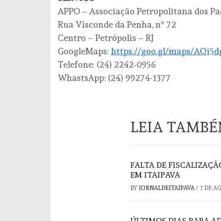
APPO – Associação Petropolitana dos Pa
Rua Visconde da Penha, nº 72
Centro – Petrópolis – RJ
GoogleMaps:
https://goo.gl/maps/AQi5
Telefone: (24) 2242-0956
WhastsApp: (24) 99274-1377
LEIA TAMB
FALTA DE FISCALIZAÇ
EM ITAIPAVA
BY
JORNALDEITAIPAVA
/
7 DE A
ÚLTIMOS DIAS PARA A