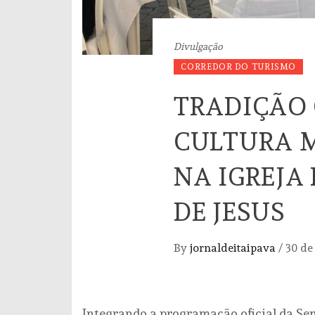
Divulgação
CORREDOR DO TURISMO
TRADIÇÃO
CULTURA 
NA IGREJA
DE JESUS
By
jornaldeitaipava
/
30 de
Integrando a programação oficial da Se