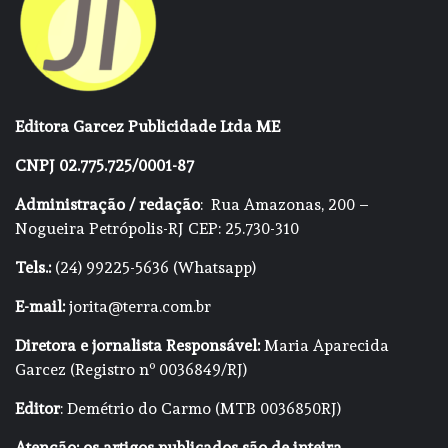
Editora Garcez Publicidade Ltda ME
CNPJ 02.775.725/0001-87
Administração / redação
: Rua Amazonas, 200 –
Nogueira Petrópolis-RJ CEP: 25.730-310
Tels.:
(24) 99225-5636 (Whatsapp)
E-mail:
jorita@terra.com.br
Diretora e jornalista Responsável:
Maria Aparecida
Garcez (Registro nº 0036849/RJ)
Editor
: Demétrio do Carmo (MTB 0036850RJ)
Atenção: os artigos publicados são de inteira