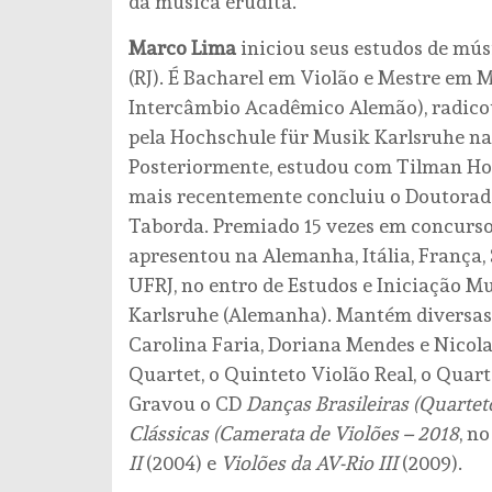
da música erudita.
Marco Lima
iniciou seus estudos de mú
(RJ). É Bacharel em Violão e Mestre em
Intercâmbio Acadêmico Alemão), radico
pela Hochschule für Musik Karlsruhe n
Posteriormente, estudou com Tilman H
mais recentemente concluiu o Doutorad
Taborda. Premiado 15 vezes em concursos 
apresentou na Alemanha, Itália, França, 
UFRJ, no entro de Estudos e Iniciação 
Karlsruhe (Alemanha). Mantém diversas 
Carolina Faria, Doriana Mendes e Nicola
Quartet, o Quinteto Violão Real, o Quart
Gravou o CD
Danças Brasileiras (Quartet
Clássicas (Camerata de Violões – 2018
, no
II
(2004) e
Violões da AV-Rio III
(2009).