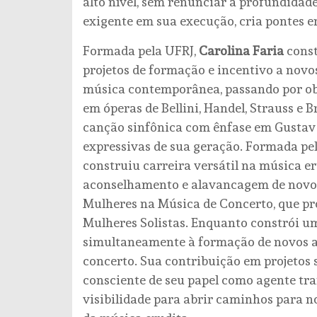
alto nível, sem renunciar à profundidade 
exigente em sua execução, cria pontes en
Formada pela UFRJ,
Carolina Faria
const
projetos de formação e incentivo a novo
música contemporânea, passando por obr
em óperas de Bellini, Handel, Strauss e B
canção sinfônica com ênfase em Gustav
expressivas de sua geração. Formada pel
construiu carreira versátil na música er
aconselhamento e alavancagem de novos t
Mulheres na Música de Concerto, que p
Mulheres Solistas. Enquanto constrói um
simultaneamente à formação de novos ar
concerto. Sua contribuição em projetos 
consciente de seu papel como agente tra
visibilidade para abrir caminhos para n