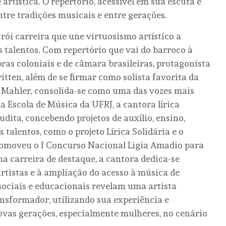
artística. O repertório, acessível em sua escuta e
tre tradições musicais e entre gerações.
rói carreira que une virtuosismo artístico a
s talentos. Com repertório que vai do barroco à
as coloniais e de câmara brasileiras, protagonista
ritten, além de se firmar como solista favorita da
 Mahler, consolida-se como uma das vozes mais
a Escola de Música da UFRJ, a cantora lírica
udita, concebendo projetos de auxílio, ensino,
alentos, como o projeto Lírica Solidária e o
romoveu o I Concurso Nacional Ligia Amadio para
a carreira de destaque, a cantora dedica-se
tistas e à ampliação do acesso à música de
sociais e educacionais revelam uma artista
nsformador, utilizando sua experiência e
ovas gerações, especialmente mulheres, no cenário