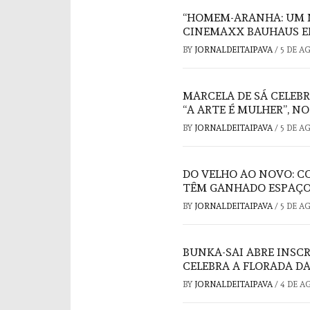
“HOMEM-ARANHA: UM 
CINEMAXX BAUHAUS E
BY
JORNALDEITAIPAVA
/
5 DE A
MARCELA DE SÁ CELEB
“A ARTE É MULHER”, N
BY
JORNALDEITAIPAVA
/
5 DE A
DO VELHO AO NOVO: C
TÊM GANHADO ESPAÇO
BY
JORNALDEITAIPAVA
/
5 DE A
BUNKA-SAI ABRE INSC
CELEBRA A FLORADA DA
BY
JORNALDEITAIPAVA
/
4 DE A