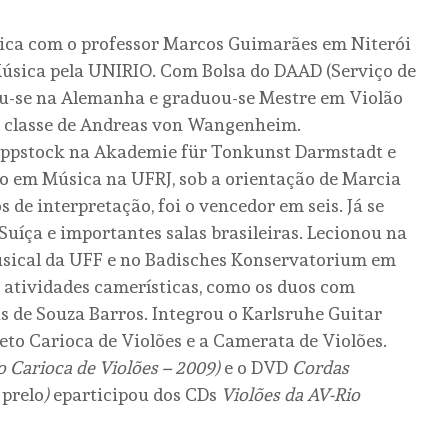
sica com o professor Marcos Guimarães em Niterói
 Música pela UNIRIO. Com Bolsa do DAAD (Serviço de
u-se na Alemanha e graduou-se Mestre em Violão
a classe de Andreas von Wangenheim.
oppstock na Akademie für Tonkunst Darmstadt e
o em Música na UFRJ, sob a orientação de Marcia
de interpretação, foi o vencedor em seis. Já se
Suíça e importantes salas brasileiras. Lecionou na
Musical da UFF e no Badisches Konservatorium em
atividades camerísticas, como os duos com
s de Souza Barros. Integrou o Karlsruhe Guitar
eto Carioca de Violões e a Camerata de Violões.
o Carioca de Violões – 2009)
e o DVD
Cordas
 prelo
)
eparticipou dos CDs
Violões da AV-Rio