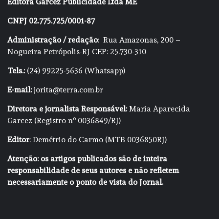
Editora Garcez Publicidade Ltda ME
CNPJ 02.775.725/0001-87
Administração / redação
: Rua Amazonas, 200 –
Nogueira Petrópolis-RJ CEP: 25.730-310
Tels.:
(24) 99225-5636 (Whatsapp)
E-mail:
jorita@terra.com.br
Diretora e jornalista Responsável:
Maria Aparecida
Garcez (Registro nº 0036849/RJ)
Editor
: Demétrio do Carmo (MTB 0036850RJ)
Atenção: os artigos publicados são de inteira
responsabilidade de seus autores e não refletem
necessariamente o ponto de vista do Jornal.