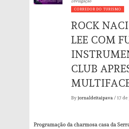
Divulgação
CORREDOR DO TURISMO
ROCK NACI
LEE COM F
INSTRUMEN
CLUB APR
MULTIFACE
By
jornaldeitaipava
/
17 de
Programação da charmosa casa da Serra