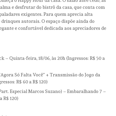
começa o Happy Hour da casa. O salão abre cedo, às
alma e desfrutar do bistrô da casa, que conta com
paladares exigentes. Para quem aprecia alta
 drinques autorais. O espaço dispõe ainda do
gante e confortável dedicada aos apreciadores de
k – Quinta-feira, 18/06, às 20h (Ingressos: R$ 50 a
 “Agora Só Falta Você” + Transmissão do Jogo da
gressos: R$ 60 a R$ 120)
(Part. Especial Marcos Suzano) – Embaralhando 7 –
a R$ 120)