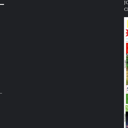
J
C
–