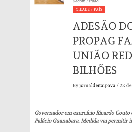
Secom Estado
CIDADE / PAÍS
ADESÃO DO
PROPAG FA
UNIÃO RED
BILHÕES
By
jornaldeitaipava
/
22 de
Governador em exercício Ricardo Couto e
Palácio Guanabara. Medida vai permitir 