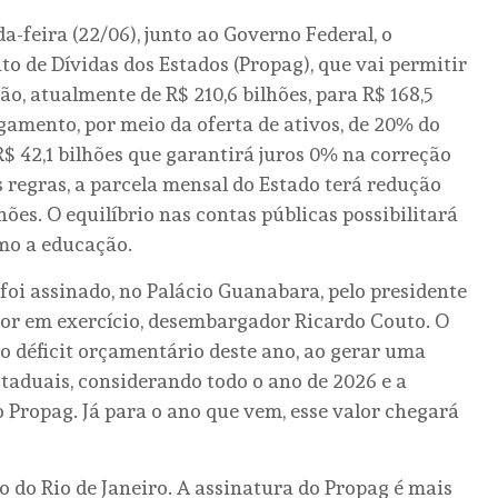
da-feira (22/06), junto ao Governo Federal, o
 de Dívidas dos Estados (Propag), que vai permitir
o, atualmente de R$ 210,6 bilhões, para R$ 168,5
agamento, por meio da oferta de ativos, de 20% do
$ 42,1 bilhões que garantirá juros 0% na correção
as regras, a parcela mensal do Estado terá redução
ões. O equilíbrio nas contas públicas possibilitará
mo a educação.
foi assinado, no Palácio Guanabara, pelo presidente
ador em exercício, desembargador Ricardo Couto. O
o déficit orçamentário deste ano, ao gerar uma
staduais, considerando todo o ano de 2026 e a
 Propag. Já para o ano que vem, esse valor chegará
o do Rio de Janeiro. A assinatura do Propag é mais