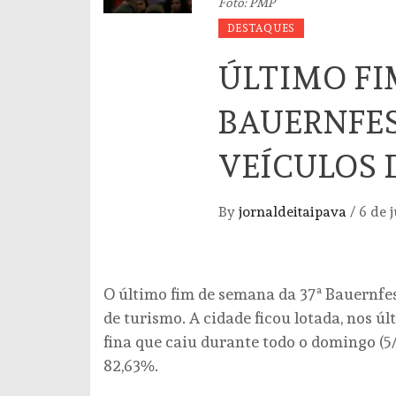
Foto: PMP
DESTAQUES
ÚLTIMO FI
BAUERNFES
VEÍCULOS 
By
jornaldeitaipava
/
6 de 
O último fim de semana da 37ª Bauernfes
de turismo. A cidade ficou lotada, nos 
fina que caiu durante todo o domingo (5
82,63%.