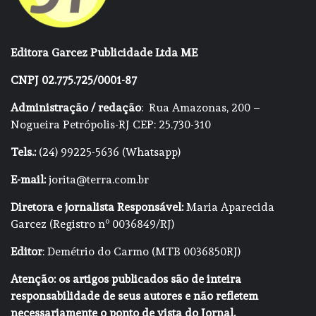
Editora Garcez Publicidade Ltda ME
CNPJ 02.775.725/0001-87
Administração / redação
: Rua Amazonas, 200 –
Nogueira Petrópolis-RJ CEP: 25.730-310
Tels.:
(24) 99225-5636 (Whatsapp)
E-mail:
jorita@terra.com.br
Diretora e jornalista Responsável:
Maria Aparecida
Garcez (Registro nº 0036849/RJ)
Editor
: Demétrio do Carmo (MTB 0036850RJ)
Atenção: os artigos publicados são de inteira
responsabilidade de seus autores e não refletem
necessariamente o ponto de vista do Jornal.