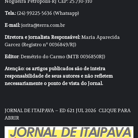
Nogueira Petrópolis-RJ CEP: 25.730-310
Tels.:
(24) 99225-5636 (Whatsapp)
E-mail:
jorita@terra.com.br
Diretora e jornalista Responsável:
Maria Aparecida
Garcez (Registro nº 0036849/RJ)
Editor
: Demétrio do Carmo (MTB 0036850RJ)
Atenção: os artigos publicados são de inteira
responsabilidade de seus autores e não refletem
necessariamente o ponto de vista do Jornal.
JORNAL DE ITAIPAVA – ED 621 JUL 2026
CLIQUE PARA
ABRIR