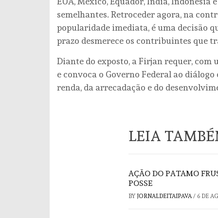
EUA, México, Equador, Índia, Indonésia 
semelhantes. Retroceder agora, na cont
popularidade imediata, é uma decisão qu
prazo desmerece os contribuintes que t
Diante do exposto, a Firjan requer, com 
e convoca o Governo Federal ao diálogo 
renda, da arrecadação e do desenvolvim
LEIA TAMB
AÇÃO DO PATAMO FRUS
POSSE
BY
JORNALDEITAIPAVA
/
6 DE A