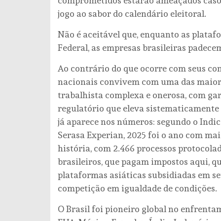
comprometidos estarão ameaçados caso 
jogo ao sabor do calendário eleitoral.
Não é aceitável que, enquanto as plata
Federal, as empresas brasileiras padecem
Ao contrário do que ocorre com seus conc
nacionais convivem com uma das maiore
trabalhista complexa e onerosa, com ga
regulatório que eleva sistematicamente 
já aparece nos números: segundo o Indic
Serasa Experian, 2025 foi o ano com ma
história, com 2.466 processos protocol
brasileiros, que pagam impostos aqui, q
plataformas asiáticas subsidiadas em s
competição em igualdade de condições.
O Brasil foi pioneiro global no enfrenta