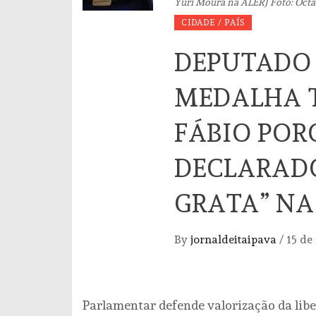
Yuri Moura na ALERJ Foto: Octa
CIDADE / PAÍS
DEPUTADO
MEDALHA 
FÁBIO POR
DECLARAD
GRATA” NA
By
jornaldeitaipava
/
15 de
Parlamentar defende valorização da lib