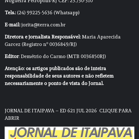
Nogueira Petrópolis-RJ CEP: 25.730-310
Tels.:
(24) 99225-5636 (Whatsapp)
E-mail:
jorita@terra.com.br
Diretora e jornalista Responsável:
Maria Aparecida
Garcez (Registro nº 0036849/RJ)
Editor
: Demétrio do Carmo (MTB 0036850RJ)
Atenção: os artigos publicados são de inteira
responsabilidade de seus autores e não refletem
necessariamente o ponto de vista do Jornal.
JORNAL DE ITAIPAVA – ED 621 JUL 2026
CLIQUE PARA
ABRIR