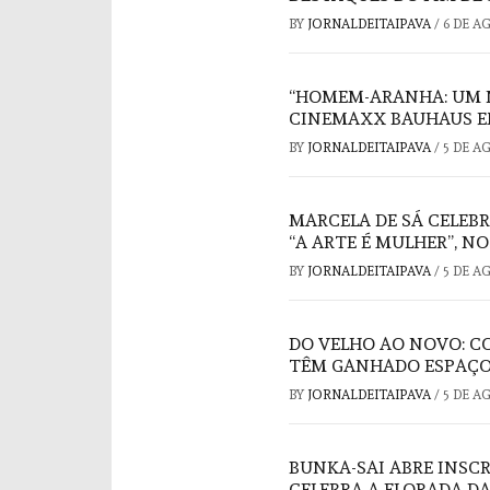
BY
JORNALDEITAIPAVA
/
6 DE A
“HOMEM-ARANHA: UM 
CINEMAXX BAUHAUS E
BY
JORNALDEITAIPAVA
/
5 DE A
MARCELA DE SÁ CELEB
“A ARTE É MULHER”, N
BY
JORNALDEITAIPAVA
/
5 DE A
DO VELHO AO NOVO: C
TÊM GANHADO ESPAÇO
BY
JORNALDEITAIPAVA
/
5 DE A
BUNKA-SAI ABRE INSC
CELEBRA A FLORADA DA