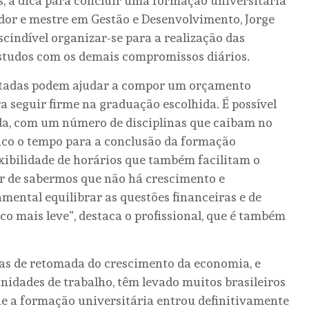
, a dica para concluir uma formação universitária
dor e mestre em Gestão e Desenvolvimento, Jorge
scindível organizar-se para a realização das
estudos com os demais compromissos diários.
ertadas podem ajudar a compor um orçamento
a seguir firme na graduação escolhida. É possível
da, com um número de disciplinas que caibam no
o o tempo para a conclusão da formação
ibilidade de horários que também facilitam o
r de sabermos que não há crescimento e
ental equilibrar as questões financeiras e de
o mais leve”, destaca o profissional, que é também
vas de retomada do crescimento da economia, e
dades de trabalho, têm levado muitos brasileiros
que a formação universitária entrou definitivamente