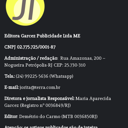
Editora Garcez Publicidade Ltda ME
CNPJ 02.775.725/0001-87
Administração / redação
: Rua Amazonas, 200 –
Nogueira Petrópolis-RJ CEP: 25.730-310
Tels.:
(24) 99225-5636 (Whatsapp)
E-mail:
jorita@terra.com.br
Diretora e jornalista Responsável:
Maria Aparecida
Garcez (Registro nº 0036849/RJ)
Editor
: Demétrio do Carmo (MTB 0036850RJ)
Atenção: os artigos publicados são de inteira