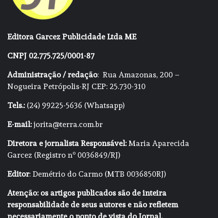
Editora Garcez Publicidade Ltda ME
CNPJ 02.775.725/0001-87
Administração / redação
: Rua Amazonas, 200 –
Nogueira Petrópolis-RJ CEP: 25.730-310
Tels.:
(24) 99225-5636 (Whatsapp)
E-mail:
jorita@terra.com.br
Diretora e jornalista Responsável:
Maria Aparecida
Garcez (Registro nº 0036849/RJ)
Editor
: Demétrio do Carmo (MTB 0036850RJ)
Atenção: os artigos publicados são de inteira
responsabilidade de seus autores e não refletem
necessariamente o ponto de vista do Jornal.