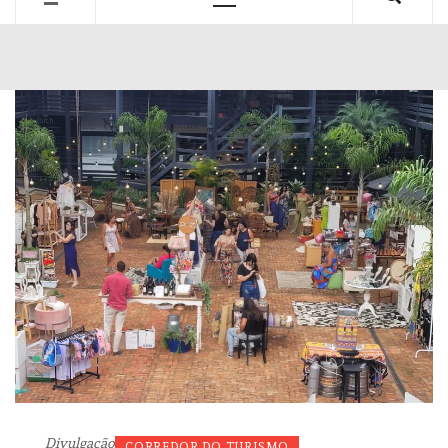
Primary
Menu
Divulgação
CORREDOR DO TURISMO