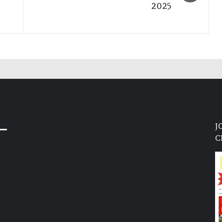
2025
J
C