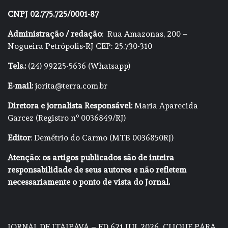
CNPJ 02.775.725/0001-87
Administração / redação
: Rua Amazonas, 200 –
Nogueira Petrópolis-RJ CEP: 25.730-310
Tels.:
(24) 99225-5636 (Whatsapp)
E-mail:
jorita@terra.com.br
Diretora e jornalista Responsável:
Maria Aparecida
Garcez (Registro nº 0036849/RJ)
Editor
: Demétrio do Carmo (MTB 0036850RJ)
Atenção: os artigos publicados são de inteira
responsabilidade de seus autores e não refletem
necessariamente o ponto de vista do Jornal.
JORNAL DE ITAIPAVA – ED 621 JUL 2026
CLIQUE PARA