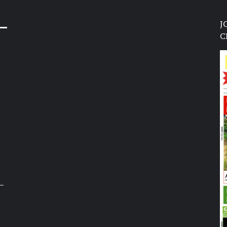
J
C
–