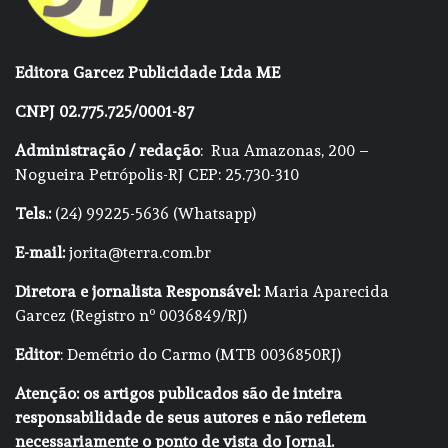
Editora Garcez Publicidade Ltda ME
CNPJ 02.775.725/0001-87
Administração / redação
: Rua Amazonas, 200 –
Nogueira Petrópolis-RJ CEP: 25.730-310
Tels.:
(24) 99225-5636 (Whatsapp)
E-mail:
jorita@terra.com.br
Diretora e jornalista Responsável:
Maria Aparecida
Garcez (Registro nº 0036849/RJ)
Editor
: Demétrio do Carmo (MTB 0036850RJ)
Atenção: os artigos publicados são de inteira
responsabilidade de seus autores e não refletem
necessariamente o ponto de vista do Jornal.