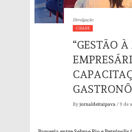
Divulgação
CIDADE
“GESTÃO À
EMPRESÁRI
CAPACITAÇ
GASTRONÔ
By
jornaldeitaipava
/
9 de 
Parceria entre Sebrae Rio e Petrópoli