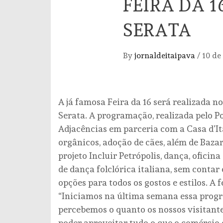
FEIRA DA 1
SERATA
By
jornaldeitaipava
/
10 de
A já famosa Feira da 16 será realizada n
Serata. A programação, realizada pelo P
Adjacências em parceria com a Casa d’Ita
orgânicos, adoção de cães, além de Bazar
projeto Incluir Petrópolis, dança, ofici
de dança folclórica italiana, sem contar
opções para todos os gostos e estilos. A f
“Iniciamos na última semana essa progr
percebemos o quanto os nossos visitant
poder aproveitar tudo o que o comércio d