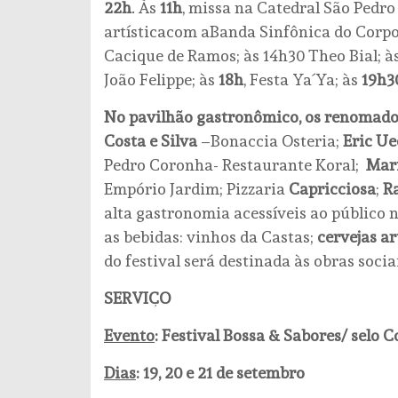
22h
. Às
11h
, missa na Catedral São Pedro
artísticacom aBanda Sinfônica do Corpo
Cacique de Ramos; às 14h30 Theo Bial; à
João Felippe; às
18h
, Festa Ya´Ya; às
19h3
No pavilhão gastronômico, os renomados
Costa e Silva
–Bonaccia Osteria;
Eric U
Pedro Coronha- Restaurante Koral;
Mar
Empório Jardim; Pizzaria
Capricciosa
;
R
alta gastronomia acessíveis ao público 
as bebidas: vinhos da Castas;
cervejas a
do festival será destinada às obras soci
SERVIÇO
Evento
: Festival Bossa & Sabores/ selo
Dias
: 19, 20 e 21 de setembro