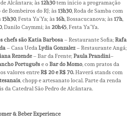
 de Alcântara; às
12h30
tem inicio a programação
 de Bombeiros do RJ; às
13h30
, Roda de Samba com
s
15h30
, Festa Ya´Ya; às
16h
, Bossacucanova; às
17h
,
0
, Danilo Caymmi; às
20h45
, Festa Ya´Ya.
 chefs são Katia
Barbosa
– Restaurante Sofia;
Rafa
eda
– Casa Ueda
Lydia Gonzalez
– Restaurante Angá;
iana Rezende
– Bar da Frente;
Paula Prandini
–
ancho Português
e o
Bar do Momo
, com pratos da
nos valores entre
R$ 20 e R$ 70.
Haverá stands com
rtesanais
, chopp e artesanato local. Parte da renda
ais da Catedral São Pedro de Alcântara.
 Comer & Beber Experience