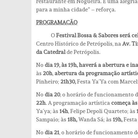
restaurante em Nogueira. É uma alegria
para a minha cidade” – reforça.
PROGRAMAÇÃO
O
Festival Bossa & Sabores será ce
Centro Histórico de Petrópolis, na
Av. Ti
da Catedral
de Petrópolis.
No
dia 19, às 19h, haverá a abertura e i
às
20h
,
abertura da programação artísti
Pinheiro;
21h30,
Festa Ya´Ya com Marceli
No
dia 20
, o horário de funcionamento 
22h
. A programação artística
começa às 
Ya´ya; às
14h
, Felipe Depoli Quarteto; às
Sampaio; às
18h,
Wanda Sá; às
19h,
Festa
No
dia 21
, o horário de funcionamento 