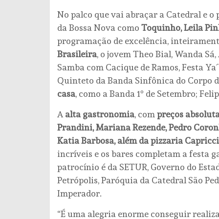
No palco que vai abraçar a Catedral e o
da Bossa Nova como
Toquinho, Leila Pi
programação de excelência, inteirament
Brasileira
, o jovem Theo Bial, Wanda Sá
Samba com Cacique de Ramos, Festa Ya´Y
Quinteto da Banda Sinfônica do Corpo d
casa
, como a Banda 1º de Setembro; Felip
A
alta gastronomia
, com
preços absolut
Prandini, Mariana Rezende, Pedro Coronha
Katia Barbosa, além da pizzaria Capric
incríveis e os bares completam a festa 
patrocínio é da SETUR, Governo do Estad
Petrópolis, Paróquia da Catedral São Ped
Imperador.
“É uma alegria enorme conseguir realizar