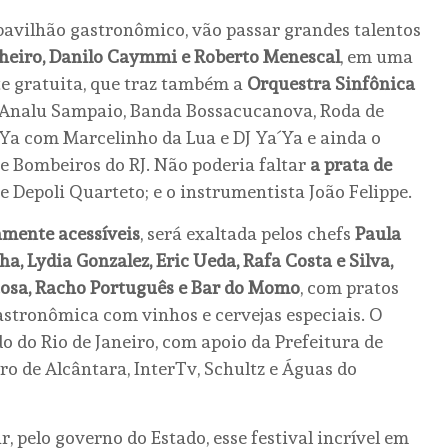
 pavilhão gastronômico, vão passar grandes talentos
nheiro, Danilo Caymmi e Roberto Menescal
, em uma
e gratuita, que traz também a
Orquestra Sinfônica
, Analu Sampaio, Banda Bossacucanova, Roda de
a com Marcelinho da Lua e DJ Ya´Ya e ainda o
e Bombeiros do RJ. Não poderia faltar
a prata de
e Depoli Quarteto; e o instrumentista João Felippe.
amente acessíveis
, será exaltada pelos chefs
Paula
, Lydia Gonzalez, Eric Ueda, Rafa Costa e Silva,
ciosa, Racho Português e Bar do Momo
, com pratos
gastronômica com vinhos e cervejas especiais. O
o do Rio de Janeiro, com apoio da Prefeitura de
ro de Alcântara, InterTv, Schultz e Águas do
, pelo governo do Estado, esse festival incrível em