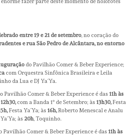
 enorme fazer parte deste momento de holofotes
lebrado entre 19 e 21 de setembro
, no coração do
radentes e rua São Pedro de Alcântara, no entorno
nauguração
do Pavilhão Comer & Beber Experience;
ca
com Orquestra Sinfônica Brasileira e Leila
nho da Lua e DJ Ya´Ya.
do Pavilhão Comer & Beber Experience é das
11h às
12h30,
com a Banda 1º de Setembro; às
13h30,
Festa
15h,
Festa Ya´Ya; às
16h,
Roberto Menescal e Analu
 Ya´Ya; às
20h
, Toquinho.
do Pavilhão Comer & Beber Experience é das
11h às