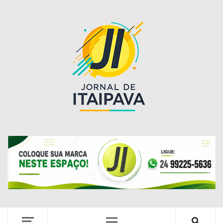
Skip
to
content