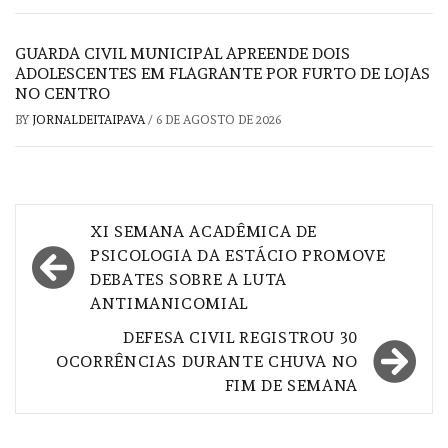
GUARDA CIVIL MUNICIPAL APREENDE DOIS
ADOLESCENTES EM FLAGRANTE POR FURTO DE LOJAS
NO CENTRO
BY
JORNALDEITAIPAVA
/
6 DE AGOSTO DE 2026
Navegação
XI SEMANA ACADÊMICA DE
de
PSICOLOGIA DA ESTÁCIO PROMOVE
DEBATES SOBRE A LUTA
Post
ANTIMANICOMIAL
DEFESA CIVIL REGISTROU 30
OCORRÊNCIAS DURANTE CHUVA NO
FIM DE SEMANA