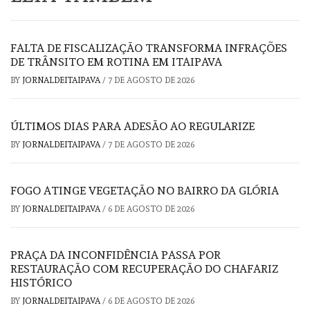
FALTA DE FISCALIZAÇÃO TRANSFORMA INFRAÇÕES
DE TRÂNSITO EM ROTINA EM ITAIPAVA
BY
JORNALDEITAIPAVA
/
7 DE AGOSTO DE 2026
ÚLTIMOS DIAS PARA ADESÃO AO REGULARIZE
BY
JORNALDEITAIPAVA
/
7 DE AGOSTO DE 2026
FOGO ATINGE VEGETAÇÃO NO BAIRRO DA GLÓRIA
BY
JORNALDEITAIPAVA
/
6 DE AGOSTO DE 2026
PRAÇA DA INCONFIDÊNCIA PASSA POR
RESTAURAÇÃO COM RECUPERAÇÃO DO CHAFARIZ
HISTÓRICO
BY
JORNALDEITAIPAVA
/
6 DE AGOSTO DE 2026