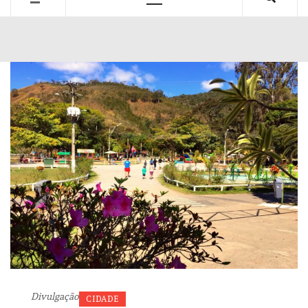
Primary
Menu
Divulgação
CIDADE