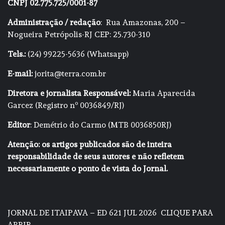
CNPJ 02.775.725/0001-87
Administração / redação
: Rua Amazonas, 200 –
Nogueira Petrópolis-RJ CEP: 25.730-310
Tels.:
(24) 99225-5636 (Whatsapp)
E-mail:
jorita@terra.com.br
Diretora e jornalista Responsável:
Maria Aparecida
Garcez (Registro nº 0036849/RJ)
Editor
: Demétrio do Carmo (MTB 0036850RJ)
Atenção: os artigos publicados são de inteira
responsabilidade de seus autores e não refletem
necessariamente o ponto de vista do Jornal.
JORNAL DE ITAIPAVA – ED 621 JUL 2026
CLIQUE PARA
ABRIR