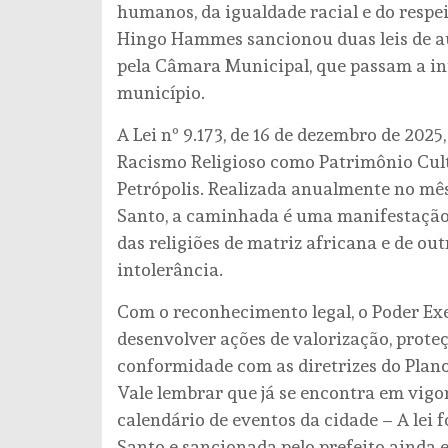
humanos, da igualdade racial e do respeit
Hingo Hammes sancionou duas leis de au
pela Câmara Municipal, que passam a in
município.
A Lei nº 9.173, de 16 de dezembro de 202
Racismo Religioso como Patrimônio Cult
Petrópolis. Realizada anualmente no mê
Santo, a caminhada é uma manifestação de
das religiões de matriz africana e de ou
intolerância.
Com o reconhecimento legal, o Poder Exe
desenvolver ações de valorização, prot
conformidade com as diretrizes do Plano
Vale lembrar que já se encontra em vigor
calendário de eventos da cidade – A lei f
Santo e sancionada pelo prefeito ainda e