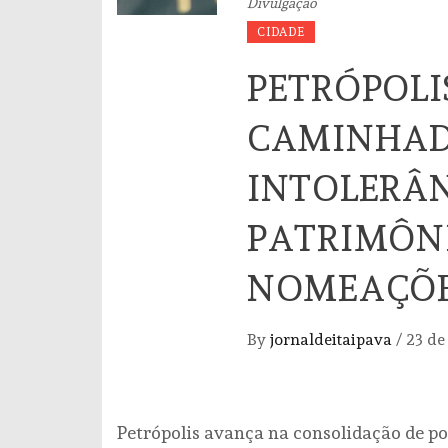
Divulgação
CIDADE
PETRÓPOLI
CAMINHAD
INTOLERÂN
PATRIMÔNI
NOMEAÇÕE
By
jornaldeitaipava
/
23 de
Petrópolis avança na consolidação de po