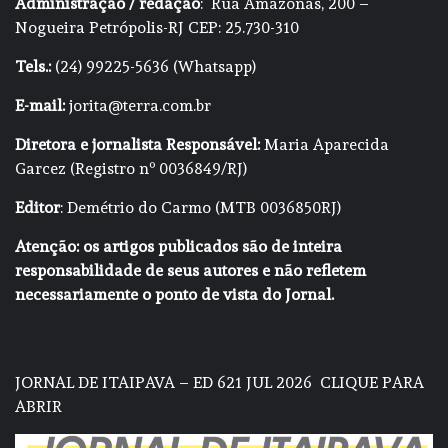
Administração / redação
: Rua Amazonas, 200 –
Nogueira Petrópolis-RJ CEP: 25.730-310
Tels.:
(24) 99225-5636 (Whatsapp)
E-mail:
jorita@terra.com.br
Diretora e jornalista Responsável:
Maria Aparecida
Garcez (Registro nº 0036849/RJ)
Editor
: Demétrio do Carmo (MTB 0036850RJ)
Atenção: os artigos publicados são de inteira
responsabilidade de seus autores e não refletem
necessariamente o ponto de vista do Jornal.
JORNAL DE ITAIPAVA – ED 621 JUL 2026
CLIQUE PARA
ABRIR