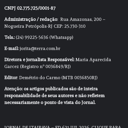
CNPJ 02.775.725/0001-87
Administração / redação
: Rua Amazonas, 200 –
Nogueira Petrópolis-RJ CEP: 25.730-310
Tels.:
(24) 99225-5636 (Whatsapp)
E-mail:
jorita@terra.com.br
Diretora e jornalista Responsável:
Maria Aparecida
Garcez (Registro nº 0036849/RJ)
Editor
: Demétrio do Carmo (MTB 0036850RJ)
Atenção: os artigos publicados são de inteira
responsabilidade de seus autores e não refletem
necessariamente o ponto de vista do Jornal.
JORNAL DE ITAIPAVA – ED 621 JUL 2026
CLIQUE PARA