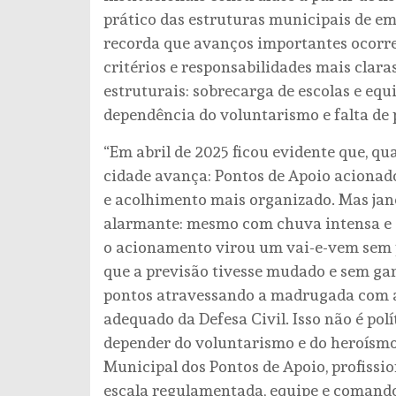
prático das estruturas municipais de em
recorda que avanços importantes ocorre
critérios e responsabilidades mais clar
estruturais: sobrecarga de escolas e equ
dependência do voluntarismo e falta de 
“Em abril de 2025 ficou evidente que, qu
cidade avança: Pontos de Apoio acionad
e acolhimento mais organizado. Mas jane
alarmante: mesmo com chuva intensa e c
o acionamento virou um vai-e-vem sem 
que a previsão tivesse mudado e sem gar
pontos atravessando a madrugada com ap
adequado da Defesa Civil. Isso não é polí
depender do voluntarismo e do heroísmo 
Municipal dos Pontos de Apoio, profission
escala regulamentada, equipe e comando c