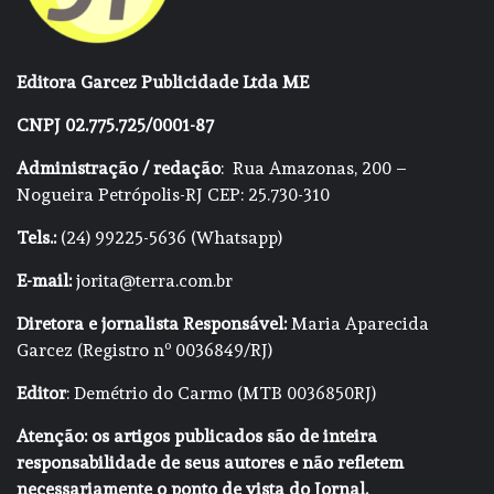
Editora Garcez Publicidade Ltda ME
CNPJ 02.775.725/0001-87
Administração / redação
: Rua Amazonas, 200 –
Nogueira Petrópolis-RJ CEP: 25.730-310
Tels.:
(24) 99225-5636 (Whatsapp)
E-mail:
jorita@terra.com.br
Diretora e jornalista Responsável:
Maria Aparecida
Garcez (Registro nº 0036849/RJ)
Editor
: Demétrio do Carmo (MTB 0036850RJ)
Atenção: os artigos publicados são de inteira
responsabilidade de seus autores e não refletem
necessariamente o ponto de vista do Jornal.