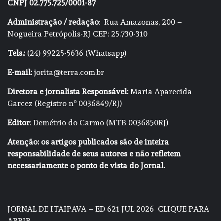
CNPJ 02.775.725/0001-87
Administração / redação
: Rua Amazonas, 200 –
Nogueira Petrópolis-RJ CEP: 25.730-310
Tels.:
(24) 99225-5636 (Whatsapp)
E-mail:
jorita@terra.com.br
Diretora e jornalista Responsável:
Maria Aparecida
Garcez (Registro nº 0036849/RJ)
Editor
: Demétrio do Carmo (MTB 0036850RJ)
Atenção: os artigos publicados são de inteira
responsabilidade de seus autores e não refletem
necessariamente o ponto de vista do Jornal.
JORNAL DE ITAIPAVA – ED 621 JUL 2026
CLIQUE PARA
ABRIR