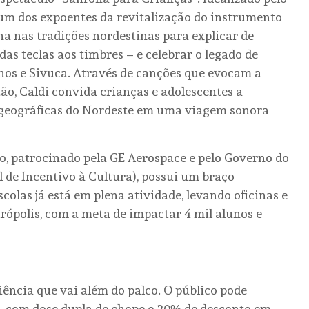
 um dos expoentes da revitalização do instrumento
ha nas tradições nordestinas para explicar de
as teclas aos timbres – e celebrar o legado de
os e Sivuca. Através de canções que evocam a
rtão, Caldi convida crianças e adolescentes a
 geográficas do Nordeste em uma viagem sonora
ho, patrocinado pela GE Aerospace e pelo Governo do
al de Incentivo à Cultura), possui um braço
olas já está em plena atividade, levando oficinas e
rópolis, com a meta de impactar 4 mil alunos e
ência que vai além do palco. O público pode
h, com dose dupla de chope e 20% de desconto em