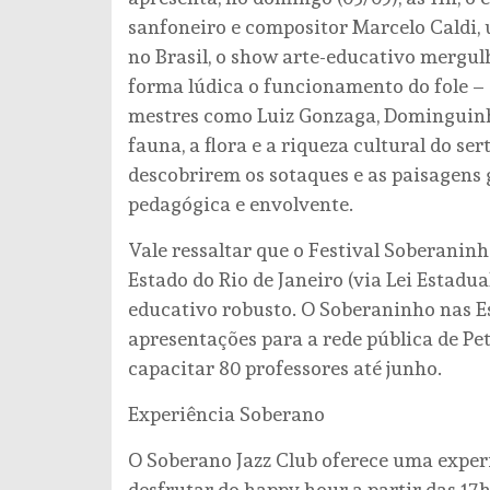
sanfoneiro e compositor Marcelo Caldi,
no Brasil, o show arte-educativo mergul
forma lúdica o funcionamento do fole – d
mestres como Luiz Gonzaga, Dominguinh
fauna, a flora e a riqueza cultural do se
descobrirem os sotaques e as paisagens
pedagógica e envolvente.
Vale ressaltar que o Festival Soberanin
Estado do Rio de Janeiro (via Lei Estadu
educativo robusto. O Soberaninho nas Esc
apresentações para a rede pública de Pet
capacitar 80 professores até junho.
Experiência Soberano
O Soberano Jazz Club oferece uma experi
desfrutar do happy hour a partir das 17