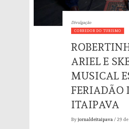
Divulgação
CORREDOR DO TURISMO
ROBERTINH
ARIEL E SK
MUSICAL E
FERIADÃO 
ITAIPAVA
By
jornaldeitaipava
/
29 de