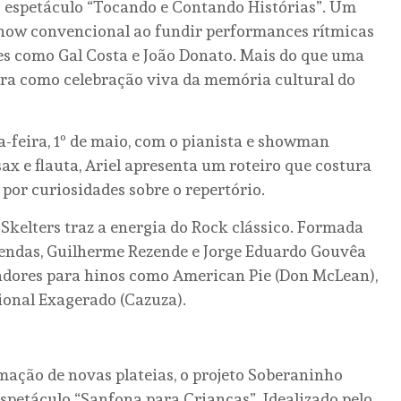
no espetáculo “Tocando e Contando Histórias”. Um
how convencional ao fundir performances rítmicas
s como Gal Costa e João Donato. Mais do que uma
ura como celebração viva da memória cultural do
-feira, 1º de maio, com o pianista e showman
sax e flauta, Ariel apresenta um roteiro que costura
 por curiosidades sobre o repertório.
a Skelters traz a energia do Rock clássico. Formada
endas, Guilherme Rezende e Jorge Eduardo Gouvêa
vadores para hinos como American Pie (Don McLean),
cional Exagerado (Cazuza).
mação de novas plateias, o projeto Soberaninho
 espetáculo “Sanfona para Crianças”. Idealizado pelo