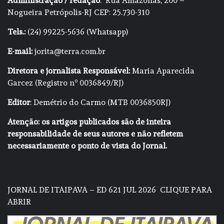
Administração / redação
: Rua Amazonas, 200 –
Nogueira Petrópolis-RJ CEP: 25.730-310
Tels.:
(24) 99225-5636 (Whatsapp)
E-mail:
jorita@terra.com.br
Diretora e jornalista Responsável:
Maria Aparecida
Garcez (Registro nº 0036849/RJ)
Editor
: Demétrio do Carmo (MTB 0036850RJ)
Atenção: os artigos publicados são de inteira
responsabilidade de seus autores e não refletem
necessariamente o ponto de vista do Jornal.
JORNAL DE ITAIPAVA – ED 621 JUL 2026
CLIQUE PARA
ABRIR