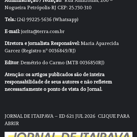
Administração / redação
: Rua Amazonas, 200 –
Nogueira Petrópolis-RJ CEP: 25.730-310
Tels.:
(24) 99225-5636 (Whatsapp)
E-mail:
jorita@terra.com.br
Diretora e jornalista Responsável:
Maria Aparecida
Garcez (Registro nº 0036849/RJ)
Editor
: Demétrio do Carmo (MTB 0036850RJ)
Atenção: os artigos publicados são de inteira
responsabilidade de seus autores e não refletem
necessariamente o ponto de vista do Jornal.
JORNAL DE ITAIPAVA – ED 621 JUL 2026
CLIQUE PARA
ABRIR