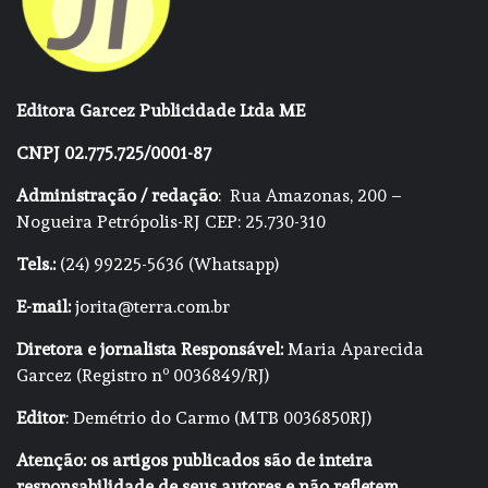
Editora Garcez Publicidade Ltda ME
CNPJ 02.775.725/0001-87
Administração / redação
: Rua Amazonas, 200 –
Nogueira Petrópolis-RJ CEP: 25.730-310
Tels.:
(24) 99225-5636 (Whatsapp)
E-mail:
jorita@terra.com.br
Diretora e jornalista Responsável:
Maria Aparecida
Garcez (Registro nº 0036849/RJ)
Editor
: Demétrio do Carmo (MTB 0036850RJ)
Atenção: os artigos publicados são de inteira
responsabilidade de seus autores e não refletem