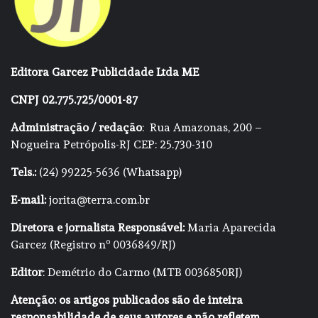
Editora Garcez Publicidade Ltda ME
CNPJ 02.775.725/0001-87
Administração / redação
: Rua Amazonas, 200 –
Nogueira Petrópolis-RJ CEP: 25.730-310
Tels.:
(24) 99225-5636 (Whatsapp)
E-mail:
jorita@terra.com.br
Diretora e jornalista Responsável:
Maria Aparecida
Garcez (Registro nº 0036849/RJ)
Editor
: Demétrio do Carmo (MTB 0036850RJ)
Atenção: os artigos publicados são de inteira
responsabilidade de seus autores e não refletem