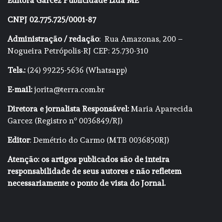
Editora Garcez Publicidade Ltda ME
CNPJ 02.775.725/0001-87
Administração / redação
: Rua Amazonas, 200 –
Nogueira Petrópolis-RJ CEP: 25.730-310
Tels.:
(24) 99225-5636 (Whatsapp)
E-mail:
jorita@terra.com.br
Diretora e jornalista Responsável:
Maria Aparecida
Garcez (Registro nº 0036849/RJ)
Editor
: Demétrio do Carmo (MTB 0036850RJ)
Atenção: os artigos publicados são de inteira
responsabilidade de seus autores e não refletem
necessariamente o ponto de vista do Jornal.