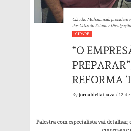
Cláudio Mohammad, presidente d
das CDLs do Estado / Divulgação
CIDADE
“O EMPRES
PREPARAR”,
REFORMA T
By
jornaldeitaipava
/
12 de
Palestra com especialista vai detalhar, d
empresas e 