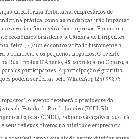
nsição da Reforma Tributária, empresários de
ender, na prática, como as mudanças irão impactar
tos e a rotina financeira das empresas. Em meio a
te econômico brasileiro, a Câmara de Dirigentes
inta-feira (14) um encontro voltado justamente a
ara o comércio e os pequenos negócios. O evento
 na Rua Irmãos D’Angelo, 48, sobreloja, no Centro, a
 para os participantes. A participação é gratuita,
ções podem ser feitas pelo WhatsApp (24) 99875-
Impactos”, o evento receberá o presidente da
stas do Estado do Rio de Janeiro (FCDL-RJ) e
igentes Lojistas (CNDL), Fabiano Gonçalves, que irá
e seus reflexos diretos na atividade empresarial.
ca e acessível, temas que ainda geram dúvidas entre