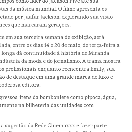
tempos como líder do Jackson Five até sua
tas da música mundial. O filme apresenta os
retado por Jaafar Jackson, explorando sua visão
mances que marcaram gerações.
ce em sua terceira semana de exibição, será
da, entre os dias 14 e 20 de maio, de terça-feira a
o longa dá continuidade à história de Miranda
indústria da moda e do jornalismo. A trama mostra
s profissionais enquanto reencontra Emily, sua
ção de destaque em uma grande marca de luxo e
poderosa editora.
gressos, itens da bomboniere como pipoca, água,
tamente na bilheteria das unidades com
a sugestão da Rede Cinemaxxx e fazer parte