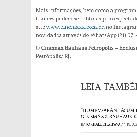
Mais informações, bem como a programaç
trailers podem ser obtidas pelo especta
site
www.cinemaxx.com.br
, no Instagr
novidades através do WhatsApp (21) 971
O
Cinemax Bauhaus Petrópolis – Exclus
Petrópolis/ RJ.
LEIA TAMB
“HOMEM-ARANHA: UM 
CINEMAXX BAUHAUS E
BY
JORNALDEITAIPAVA
/
5 DE A