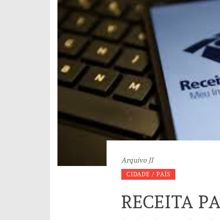
Arquivo JI
CIDADE / PAÍS
RECEITA P