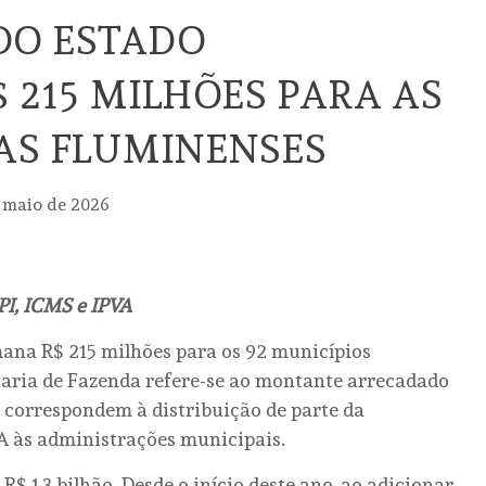
DO ESTADO
$ 215 MILHÕES PARA AS
AS FLUMINENSES
 maio de 2026
PI, ICMS e IPVA
ana R$ 215 milhões para os 92 municípios
etaria de Fazenda refere-se ao montante arrecadado
s correspondem à distribuição de parte da
VA às administrações municipais.
R$ 1,3 bilhão. Desde o início deste ano, ao adicionar