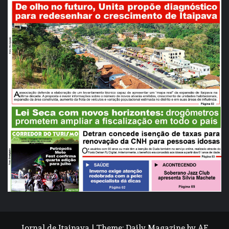
Jornal de Itaipava
|
Theme:
Daily Magazine
by
AF